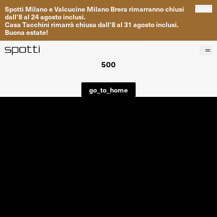
Spotti
Milano
e
Valcucine
Milano
Brera
rimarranno
chiusi
close
dall
'
8
al
24
agosto inclusi
.
Casa
Tacchini
rimarrà
chiusa dall
'
8
al
31
agosto inclusi
.
Buona
estate
!
500
Prodotti
Brand
go_to_home
Progetti
Servizi
Negozi
About