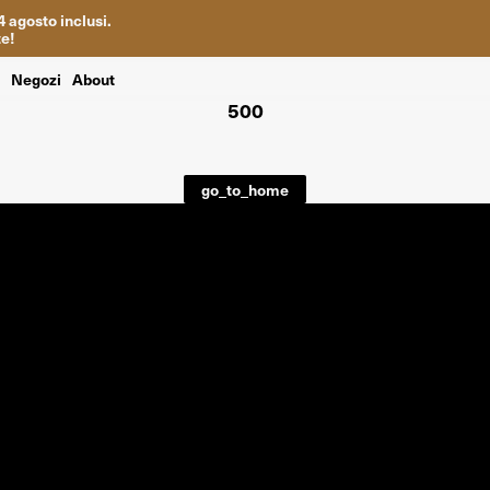
4
agosto inclusi
.
te
!
i
Negozi
About
500
go_to_home