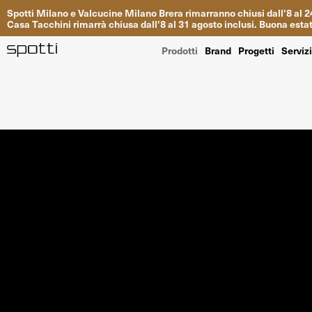
Spotti
Milano
e
Valcucine
Milano
Brera
rimarranno
chiusi
dall
'
8
al
2
Casa
Tacchini
rimarrà
chiusa dall
'
8
al
31
agosto inclusi
.
Buona
esta
Prodotti
Brand
Progetti
Serviz