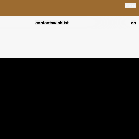
close
contacts
wishlist
en