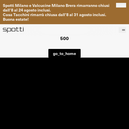
Spotti
Milano
e
Valcucine
Milano
Brera
rimarranno
chiusi
close
dall
'
8
al
24
agosto inclusi
.
Casa
Tacchini
rimarrà
chiusa dall
'
8
al
31
agosto inclusi
.
Buona
estate
!
500
Prodotti
Brand
go_to_home
Progetti
Servizi
Negozi
About