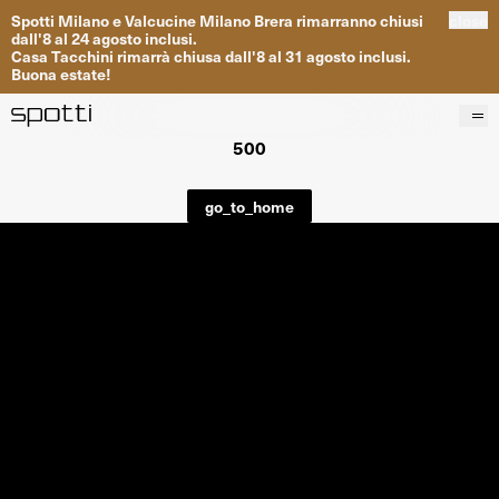
Spotti
Milano
e
Valcucine
Milano
Brera
rimarranno
chiusi
close
dall
'
8
al
24
agosto inclusi
.
Casa
Tacchini
rimarrà
chiusa dall
'
8
al
31
agosto inclusi
.
Buona
estate
!
500
Prodotti
Brand
go_to_home
Progetti
Servizi
Negozi
About