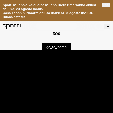
Spotti
Milano
e
Valcucine
Milano
Brera
rimarranno
chiusi
close
dall
'
8
al
24
agosto inclusi
.
Casa
Tacchini
rimarrà
chiusa dall
'
8
al
31
agosto inclusi
.
Buona
estate
!
500
Prodotti
Brand
go_to_home
Progetti
Servizi
Negozi
About