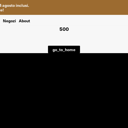
4
agosto inclusi
.
te
!
i
Negozi
About
500
go_to_home