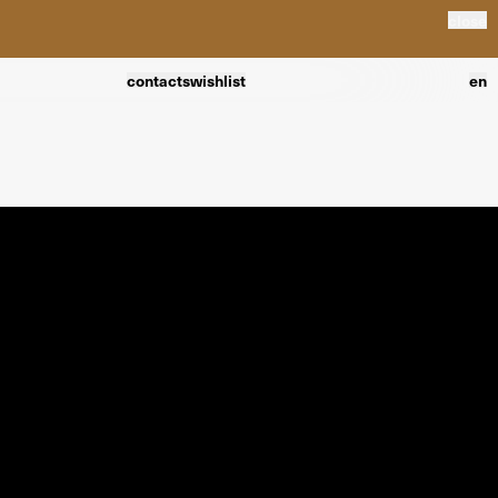
close
contacts
wishlist
en