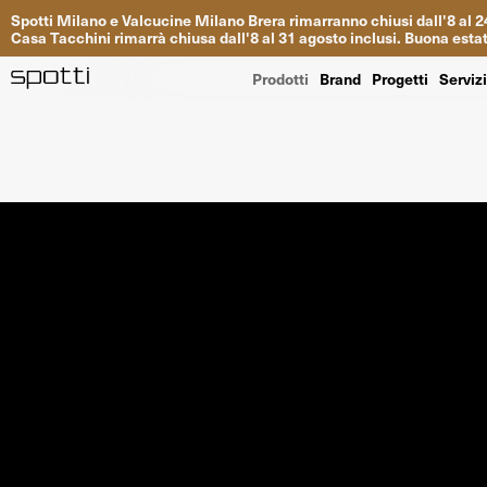
Spotti
Milano
e
Valcucine
Milano
Brera
rimarranno
chiusi
dall
'
8
al
2
Casa
Tacchini
rimarrà
chiusa dall
'
8
al
31
agosto inclusi
.
Buona
esta
Prodotti
Brand
Progetti
Serviz