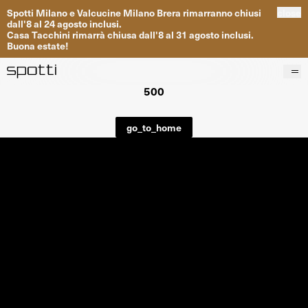
Spotti
Milano
e
Valcucine
Milano
Brera
rimarranno
chiusi
close
dall
'
8
al
24
agosto inclusi
.
Casa
Tacchini
rimarrà
chiusa dall
'
8
al
31
agosto inclusi
.
Buona
estate
!
500
Prodotti
Brand
go_to_home
Progetti
Servizi
Negozi
About