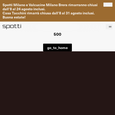
Spotti
Milano
e
Valcucine
Milano
Brera
rimarranno
chiusi
close
dall
'
8
al
24
agosto inclusi
.
Casa
Tacchini
rimarrà
chiusa dall
'
8
al
31
agosto inclusi
.
Buona
estate
!
500
Prodotti
Brand
go_to_home
Progetti
Servizi
Negozi
About