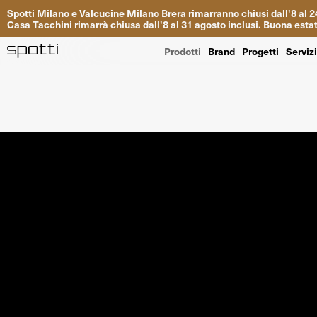
Spotti
Milano
e
Valcucine
Milano
Brera
rimarranno
chiusi
dall
'
8
al
2
Casa
Tacchini
rimarrà
chiusa dall
'
8
al
31
agosto inclusi
.
Buona
esta
Prodotti
Brand
Progetti
Serviz