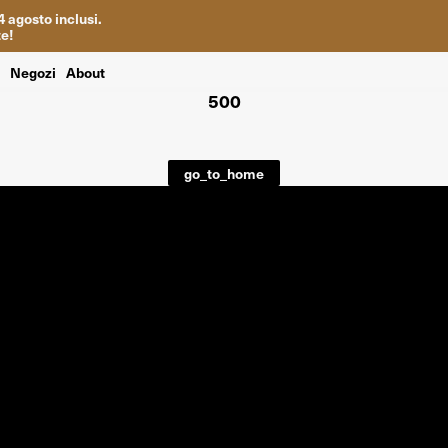
4
agosto inclusi
.
te
!
i
Negozi
About
500
go_to_home