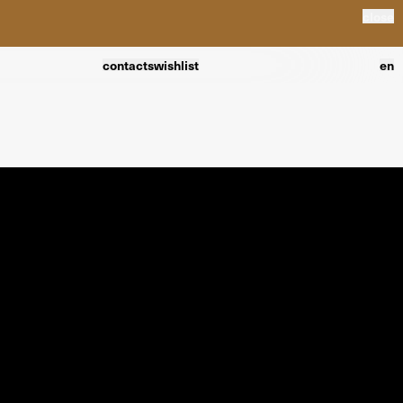
close
contacts
wishlist
en