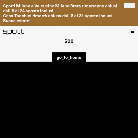
Spotti
Milano
e
Valcucine
Milano
Brera
rimarranno
chiusi
close
dall
'
8
al
24
agosto inclusi
.
Casa
Tacchini
rimarrà
chiusa dall
'
8
al
31
agosto inclusi
.
Buona
estate
!
500
Prodotti
Brand
go_to_home
Progetti
Servizi
Negozi
About