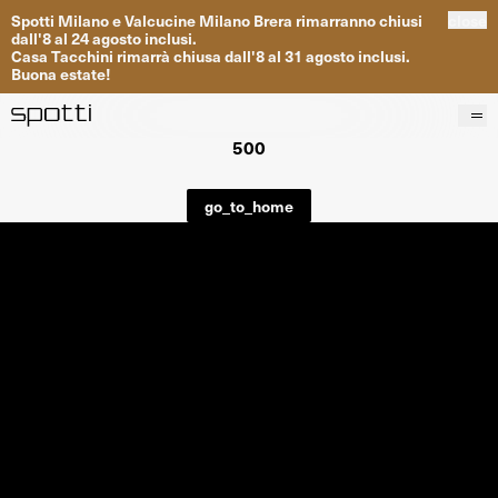
Spotti
Milano
e
Valcucine
Milano
Brera
rimarranno
chiusi
close
dall
'
8
al
24
agosto inclusi
.
Casa
Tacchini
rimarrà
chiusa dall
'
8
al
31
agosto inclusi
.
Buona
estate
!
500
Prodotti
Brand
go_to_home
Progetti
Servizi
Negozi
About