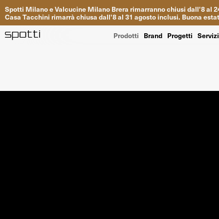
Spotti
Milano
e
Valcucine
Milano
Brera
rimarranno
chiusi
dall
'
8
al
2
Casa
Tacchini
rimarrà
chiusa dall
'
8
al
31
agosto inclusi
.
Buona
esta
Prodotti
Brand
Progetti
Serviz