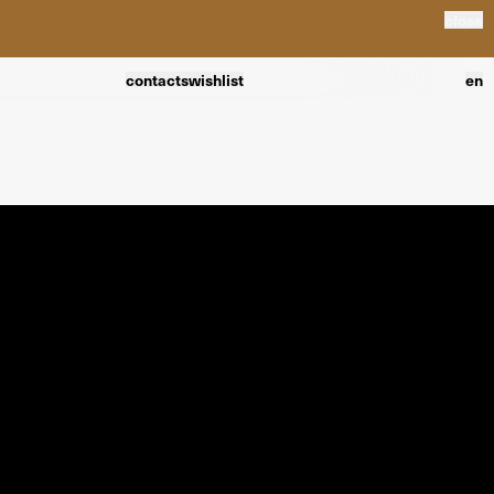
close
contacts
wishlist
en