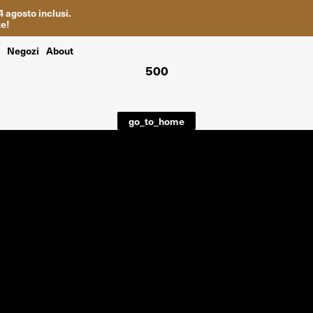
4
agosto inclusi
.
te
!
i
Negozi
About
500
go_to_home