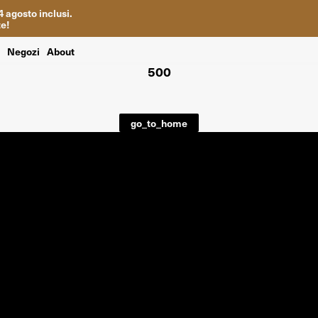
4
agosto inclusi
.
te
!
i
Negozi
About
500
go_to_home