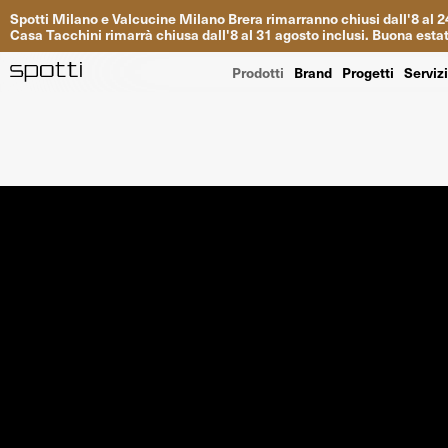
Spotti
Milano
e
Valcucine
Milano
Brera
rimarranno
chiusi
dall
'
8
al
2
Casa
Tacchini
rimarrà
chiusa dall
'
8
al
31
agosto inclusi
.
Buona
esta
Prodotti
Brand
Progetti
Serviz