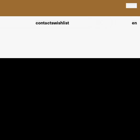
close
contacts
wishlist
en