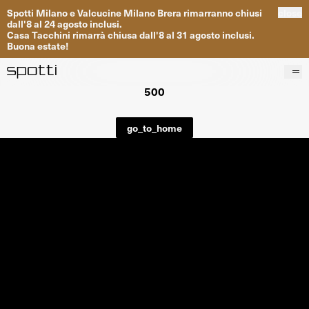
Spotti
Milano
e
Valcucine
Milano
Brera
rimarranno
chiusi
close
dall
'
8
al
24
agosto inclusi
.
Casa
Tacchini
rimarrà
chiusa dall
'
8
al
31
agosto inclusi
.
Buona
estate
!
500
Prodotti
Brand
go_to_home
Progetti
Servizi
Negozi
About