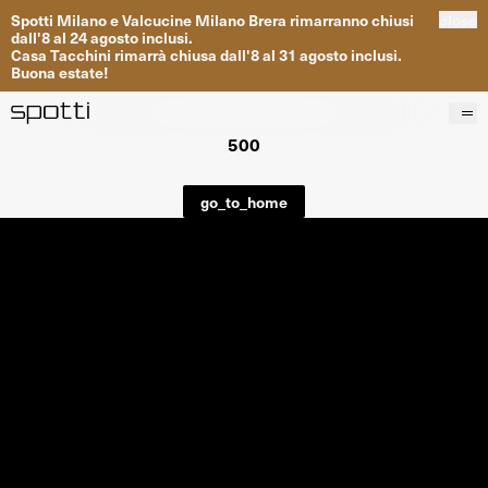
Spotti
Milano
e
Valcucine
Milano
Brera
rimarranno
chiusi
close
dall
'
8
al
24
agosto inclusi
.
Casa
Tacchini
rimarrà
chiusa dall
'
8
al
31
agosto inclusi
.
Buona
estate
!
500
Prodotti
Brand
go_to_home
Progetti
Servizi
Negozi
About