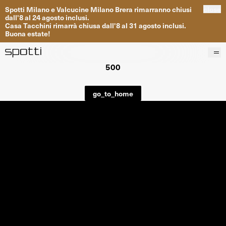
Spotti
Milano
e
Valcucine
Milano
Brera
rimarranno
chiusi
close
dall
'
8
al
24
agosto inclusi
.
Casa
Tacchini
rimarrà
chiusa dall
'
8
al
31
agosto inclusi
.
Buona
estate
!
500
Prodotti
Brand
go_to_home
Progetti
Servizi
Negozi
About