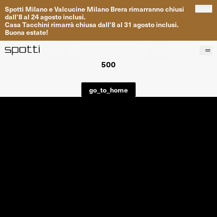
Spotti
Milano
e
Valcucine
Milano
Brera
rimarranno
chiusi
close
dall
'
8
al
24
agosto inclusi
.
Casa
Tacchini
rimarrà
chiusa dall
'
8
al
31
agosto inclusi
.
Buona
estate
!
500
Prodotti
Brand
go_to_home
Progetti
Servizi
Negozi
About