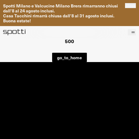
Spotti
Milano
e
Valcucine
Milano
Brera
rimarranno
chiusi
close
dall
'
8
al
24
agosto inclusi
.
Casa
Tacchini
rimarrà
chiusa dall
'
8
al
31
agosto inclusi
.
Buona
estate
!
500
Prodotti
Brand
go_to_home
Progetti
Servizi
Negozi
About