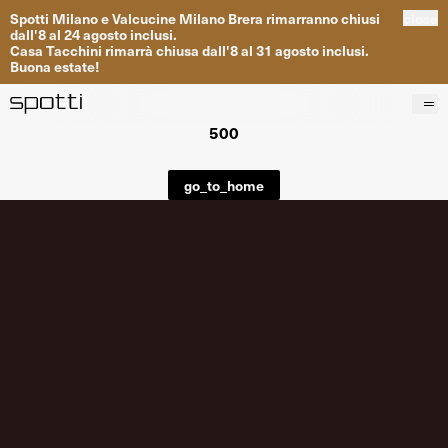
Spotti
Milano
e
Valcucine
Milano
Brera
rimarranno
chiusi
close
dall
'
8
al
24
agosto inclusi
.
Casa
Tacchini
rimarrà
chiusa dall
'
8
al
31
agosto inclusi
.
Buona
estate
!
500
Prodotti
Brand
go_to_home
Progetti
Servizi
Negozi
About