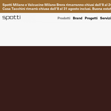
Spotti
Milano
e
Valcucine
Milano
Brera
rimarranno
chiusi
dall
'
8
al
2
Casa
Tacchini
rimarrà
chiusa dall
'
8
al
31
agosto inclusi
.
Buona
esta
Prodotti
Brand
Progetti
Serviz