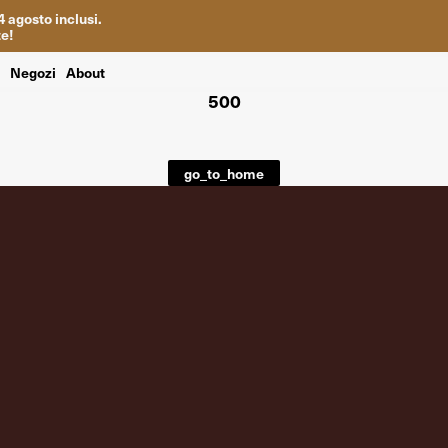
4
agosto inclusi
.
te
!
i
Negozi
About
500
go_to_home