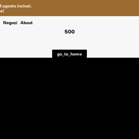
4
agosto inclusi
.
te
!
i
Negozi
About
500
go_to_home