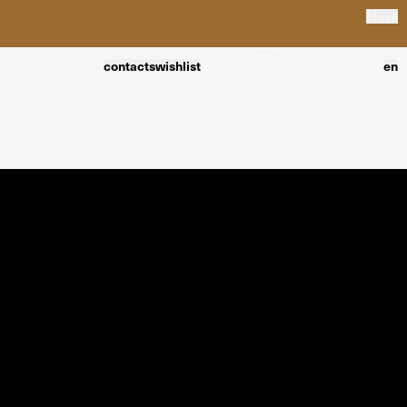
close
contacts
wishlist
en