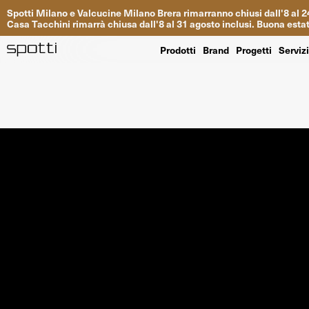
Spotti
Milano
e
Valcucine
Milano
Brera
rimarranno
chiusi
dall
'
8
al
2
Casa
Tacchini
rimarrà
chiusa dall
'
8
al
31
agosto inclusi
.
Buona
esta
Prodotti
Brand
Progetti
Serviz