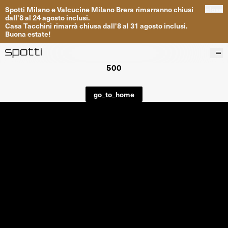
Spotti
Milano
e
Valcucine
Milano
Brera
rimarranno
chiusi
close
dall
'
8
al
24
agosto inclusi
.
Casa
Tacchini
rimarrà
chiusa dall
'
8
al
31
agosto inclusi
.
Buona
estate
!
500
Prodotti
Brand
go_to_home
Progetti
Servizi
Negozi
About