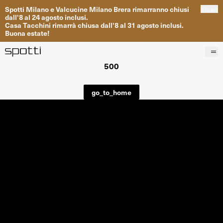
Spotti
Milano
e
Valcucine
Milano
Brera
rimarranno
chiusi
close
dall
'
8
al
24
agosto inclusi
.
Casa
Tacchini
rimarrà
chiusa dall
'
8
al
31
agosto inclusi
.
Buona
estate
!
500
Prodotti
Brand
go_to_home
Progetti
Servizi
Negozi
About