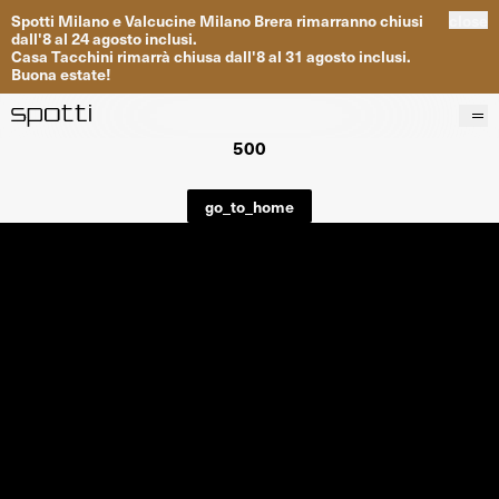
Spotti
Milano
e
Valcucine
Milano
Brera
rimarranno
chiusi
close
dall
'
8
al
24
agosto inclusi
.
Casa
Tacchini
rimarrà
chiusa dall
'
8
al
31
agosto inclusi
.
Buona
estate
!
500
Prodotti
Brand
go_to_home
Progetti
Servizi
Negozi
About