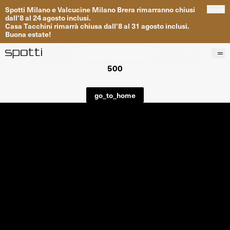
Spotti
Milano
e
Valcucine
Milano
Brera
rimarranno
chiusi
close
dall
'
8
al
24
agosto inclusi
.
Casa
Tacchini
rimarrà
chiusa dall
'
8
al
31
agosto inclusi
.
Buona
estate
!
500
Prodotti
Brand
go_to_home
Progetti
Servizi
Negozi
About