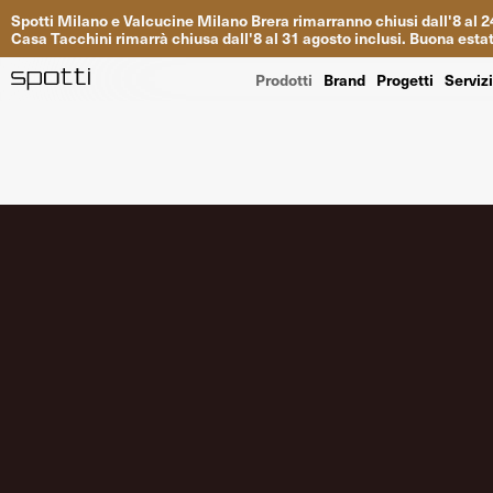
Spotti
Milano
e
Valcucine
Milano
Brera
rimarranno
chiusi
dall
'
8
al
2
Casa
Tacchini
rimarrà
chiusa dall
'
8
al
31
agosto inclusi
.
Buona
esta
Prodotti
Brand
Progetti
Serviz