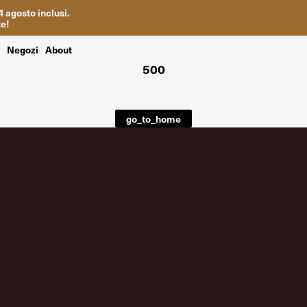
4
agosto inclusi
.
te
!
i
Negozi
About
500
go_to_home