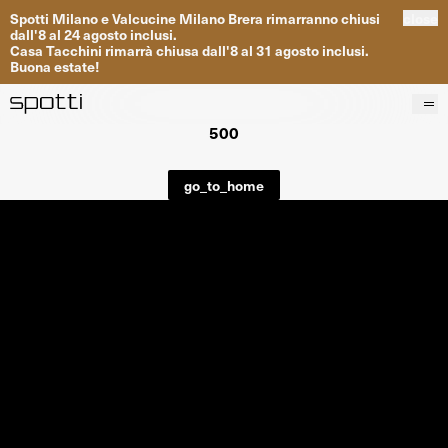
Spotti
Milano
e
Valcucine
Milano
Brera
rimarranno
chiusi
close
dall
'
8
al
24
agosto inclusi
.
Casa
Tacchini
rimarrà
chiusa dall
'
8
al
31
agosto inclusi
.
Buona
estate
!
500
Prodotti
Brand
go_to_home
Progetti
Servizi
Negozi
About