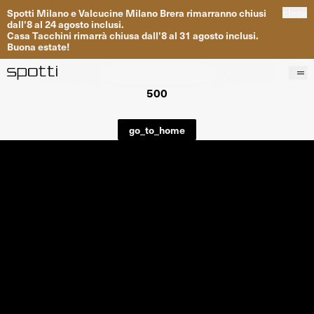
Spotti
Milano
e
Valcucine
Milano
Brera
rimarranno
chiusi
close
dall
'
8
al
24
agosto inclusi
.
Casa
Tacchini
rimarrà
chiusa dall
'
8
al
31
agosto inclusi
.
Buona
estate
!
500
Prodotti
Brand
go_to_home
Progetti
Servizi
Negozi
About