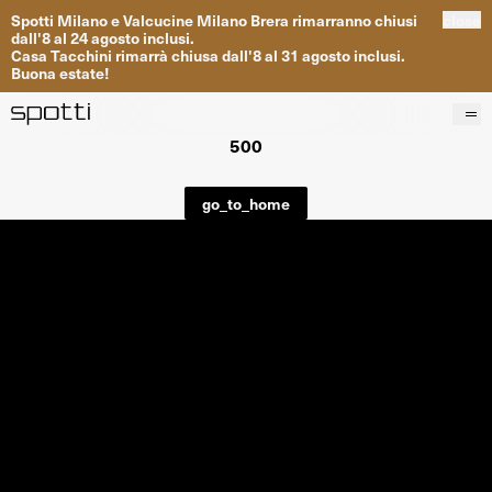
Spotti
Milano
e
Valcucine
Milano
Brera
rimarranno
chiusi
close
dall
'
8
al
24
agosto inclusi
.
Casa
Tacchini
rimarrà
chiusa dall
'
8
al
31
agosto inclusi
.
Buona
estate
!
500
Prodotti
Brand
go_to_home
Progetti
Servizi
Negozi
About